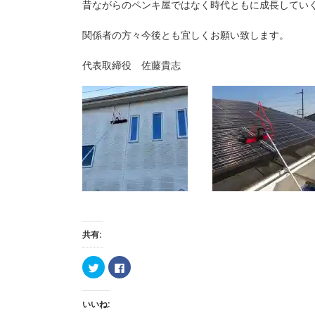
昔ながらのペンキ屋ではなく時代ともに成長してい
関係者の方々今後とも宜しくお願い致します。
代表取締役 佐藤貴志
共有:
ク
F
リ
a
ッ
c
ク
e
し
b
いいね:
て
o