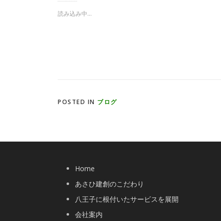
T
o
w
k
i
で
読み込み中...
t
共
t
有
e
す
r
る
で
に
共
は
有
ク
(
リ
新
ッ
し
ク
い
し
ウ
て
ィ
く
ン
だ
ド
さ
POSTED IN
ブログ
ウ
い
で
(
開
新
き
し
ま
い
す
ウ
)
ィ
ン
ド
ウ
で
Home
開
き
あさひ建創のこだわり
ま
す
)
八王子に根付いたサービスを展開
会社案内