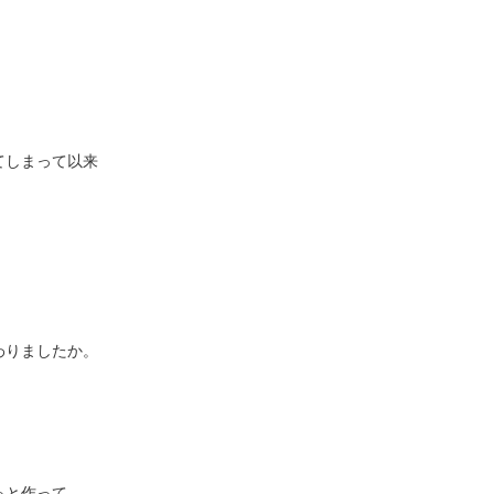
てしまって以来
わりましたか。
っと作って