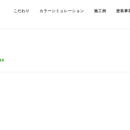
こだわり
カラーシミュレーション
施工例
塗装事
ER