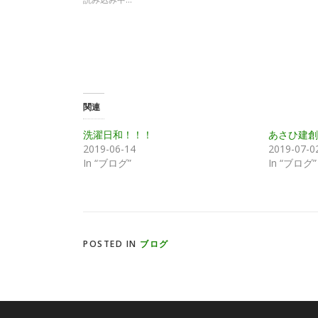
t
共
t
有
e
す
r
る
で
に
共
は
有
ク
(
リ
新
ッ
し
ク
い
し
ウ
て
関連
ィ
く
ン
だ
ド
さ
洗濯日和！！！
あさひ建創
ウ
い
で
(
2019-06-14
2019-07-0
開
新
き
し
In “ブログ”
In “ブログ”
ま
い
す
ウ
)
ィ
ン
ド
ウ
で
開
き
POSTED IN
ブログ
ま
す
)