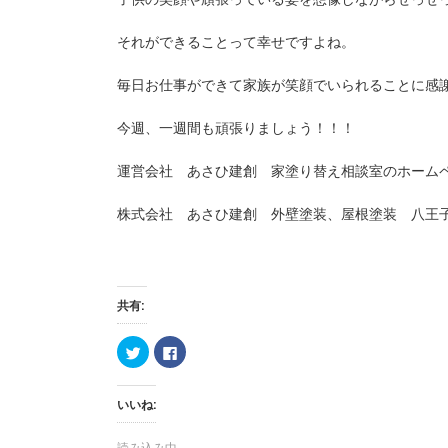
それができることって幸せですよね。
毎日お仕事ができて家族が笑顔でいられることに感
今週、一週間も頑張りましょう！！！
運営会社 あさひ建創 家塗り替え相談室のホーム
株式会社 あさひ建創 外壁塗装、屋根塗装 八王
共有:
ク
F
リ
a
ッ
c
ク
e
し
b
いいね:
て
o
T
o
w
k
i
で
読み込み中...