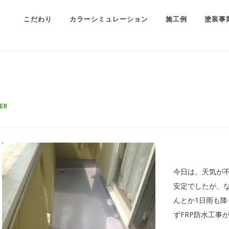
こだわり
カラーシミュレーション
施工例
塗装事
ER
今日は、天気が
安定でしたが、
んとか1日雨も降
ずFRP防水工事