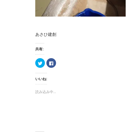
あさひ建創
共有:
ク
F
リ
a
ッ
c
ク
e
し
b
いいね:
て
o
T
o
w
k
i
で
読み込み中...
t
共
t
有
e
す
r
る
で
に
共
は
有
ク
(
リ
新
ッ
し
ク
い
し
ウ
て