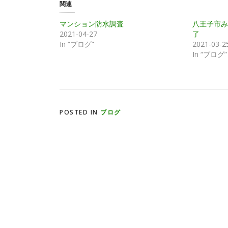
関連
ィ
く
ン
だ
ド
さ
マンション防水調査
八王子市み
ウ
い
で
(
2021-04-27
了
開
新
き
し
In “ブログ”
2021-03-2
ま
い
In “ブログ”
す
ウ
)
ィ
ン
ド
ウ
で
開
き
ま
す
POSTED IN
ブログ
)