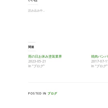
いいね:
て
o
T
o
w
k
i
で
読み込み中...
t
共
t
有
e
す
r
る
で
に
共
は
有
ク
(
リ
新
ッ
し
ク
い
し
ウ
て
関連
ィ
く
ン
だ
ド
さ
雨の日お休み塗装業界
焼肉バンバ
ウ
い
で
(
2023-05-21
2017-07-1
開
新
き
し
In “ブログ”
In “ブログ”
ま
い
す
ウ
)
ィ
ン
ド
ウ
で
開
き
POSTED IN
ブログ
ま
す
)