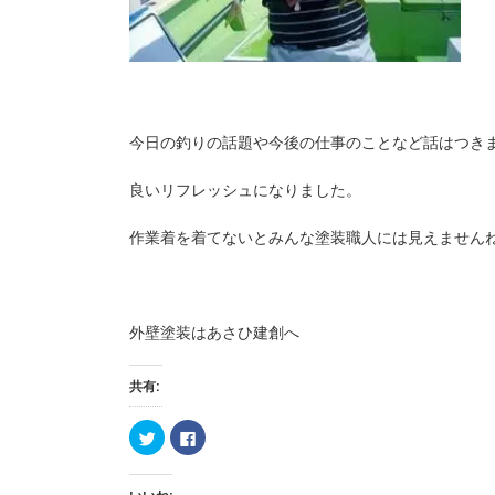
今日の釣りの話題や今後の仕事のことなど話はつき
良いリフレッシュになりました。
作業着を着てないとみんな塗装職人には見えません
外壁塗装はあさひ建創へ
共有:
ク
F
リ
a
ッ
c
ク
e
し
b