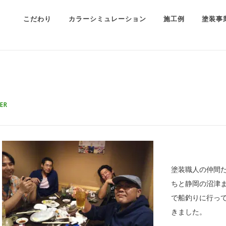
こだわり
カラーシミュレーション
施工例
塗装事
ER
塗装職人の仲間
ちと静岡の沼津
で船釣りに行っ
きました。