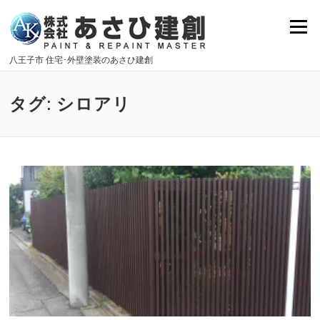
Skip
to
Menu
content
八王子市 住宅･外壁塗装のあさひ建創
タグ: シロアリ